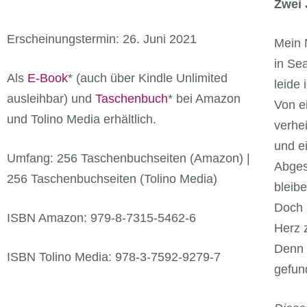
Zwei 
Erscheinungstermin: 26. Juni 2021
Mein N
in Se
Als
E-Book
* (auch über Kindle Unlimited
leide
ausleihbar) und
Taschenbuch
* bei Amazon
Von e
und Tolino Media erhältlich.
verhei
und e
Umfang: 256 Taschenbuchseiten (Amazon) |
Abges
256 Taschenbuchseiten (Tolino Media)
bleibe
Doch 
ISBN Amazon: 979-8-7315-5462-6
Herz 
Denn e
ISBN Tolino Media: 978-3-7592-9279-7
gefun