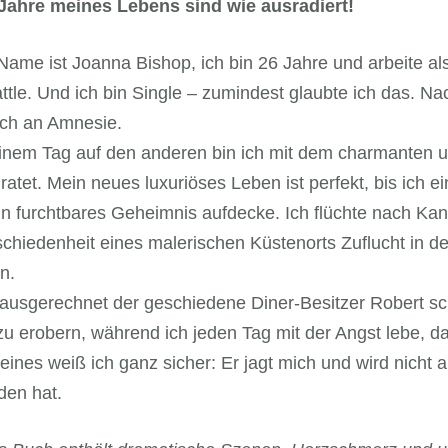
Jahre meines Lebens sind wie ausradiert!
ame ist Joanna Bishop, ich bin 26 Jahre und arbeite als 
attle. Und ich bin Single – zumindest glaubte ich das. N
 ich an Amnesie.
inem Tag auf den anderen bin ich mit dem charmanten 
ratet. Mein neues luxuriöses Leben ist perfekt, bis ich ei
in furchtbares Geheimnis aufdecke. Ich flüchte nach Ka
chiedenheit eines malerischen Küstenorts Zuflucht in d
n.
ausgerechnet der geschiedene Diner-Besitzer Robert sc
zu erobern, während ich jeden Tag mit der Angst lebe, d
ines weiß ich ganz sicher: Er jagt mich und wird nicht a
den hat.