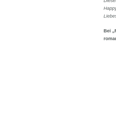
Diese
Happy
Liebe
Bei „
roma