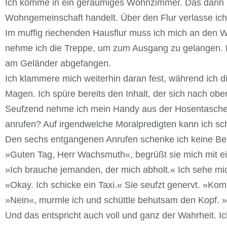
Ich komme in ein geräumiges Wohnzimmer. Das darin he
Wohngemeinschaft handelt. Über den Flur verlasse ic
Im muffig riechenden Hausflur muss ich mich an den W
nehme ich die Treppe, um zum Ausgang zu gelangen. Ru
am Geländer abgefangen.
Ich klammere mich weiterhin daran fest, während ich die
Magen. Ich spüre bereits den Inhalt, der sich nach o
Seufzend nehme ich mein Handy aus der Hosentasche und 
anrufen? Auf irgendwelche Moralpredigten kann ich schl
Den sechs entgangenen Anrufen schenke ich keine Be
»Guten Tag, Herr Wachsmuth«, begrüßt sie mich mit e
»Ich brauche jemanden, der mich abholt.« Ich sehe mi
»Okay. Ich schicke ein Taxi.« Sie seufzt genervt. »K
»Nein«, murmle ich und schüttle behutsam den Kopf. »I
Und das entspricht auch voll und ganz der Wahrheit. I