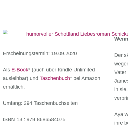
Wenn 
Erscheinungstermin: 19.09.2020
Der s
wegen
Als
E-Book
* (auch über Kindle Unlimited
Vater
ausleihbar) und
Taschenbuch
* bei Amazon
James 
erhältlich.
in sie
verbri
Umfang: 294 Taschenbuchseiten
Aya w
ISBN-13 :
979-8686584075
ihre 