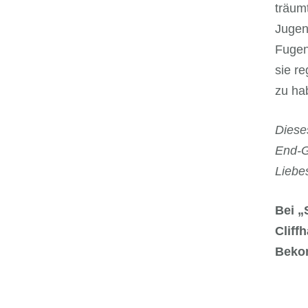
träumt
Jugen
Fugen
sie r
zu ha
Diese
End-G
Liebe
Bei „
Cliff
Bekom