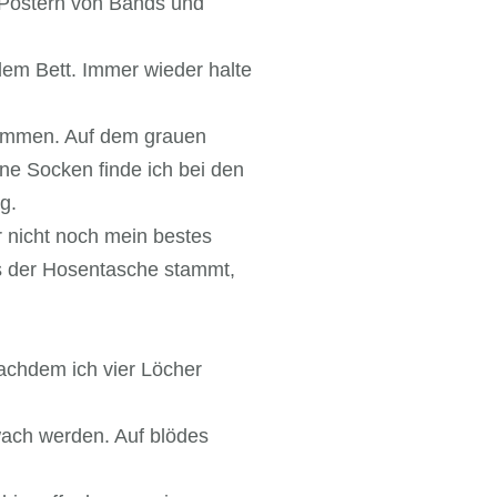
n Postern von Bands und
dem Bett. Immer wieder halte
ammen. Auf dem grauen
ine Socken finde ich bei den
g.
r nicht noch mein bestes
s der Hosentasche stammt,
Nachdem ich vier Löcher
wach werden. Auf blödes