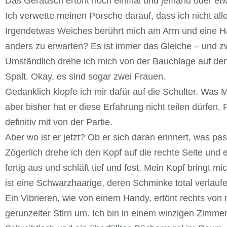
Das Geräusch ertönt noch einmal und jemand oder etw
Ich verwette meinen Porsche darauf, dass ich nicht alle
Irgendetwas Weiches berührt mich am Arm und eine Han
anders zu erwarten? Es ist immer das Gleiche – und z
Umständlich drehe ich mich von der Bauchlage auf den 
Spalt. Okay, es sind sogar zwei Frauen.
Gedanklich klopfe ich mir dafür auf die Schulter. Was
aber bisher hat er diese Erfahrung nicht teilen dürfen
definitiv mit von der Partie.
Aber wo ist er jetzt? Ob er sich daran erinnert, was pass
Zögerlich drehe ich den Kopf auf die rechte Seite und
fertig aus und schläft tief und fest. Mein Kopf bringt
ist eine Schwarzhaarige, deren Schminke total verlaufen
Ein Vibrieren, wie von einem Handy, ertönt rechts von
gerunzelter Stirn um. Ich bin in einem winzigen Zimmer