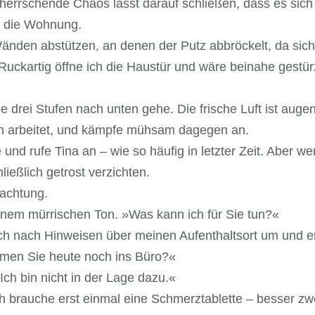
rrschende Chaos lässt darauf schließen, dass es sich 
h die Wohnung.
änden abstützen, an denen der Putz abbröckelt, da sich
ckartig öffne ich die Haustür und wäre beinahe gestürz
 drei Stufen nach unten gehe. Die frische Luft ist augenb
ben arbeitet, und kämpfe mühsam dagegen an.
rufe Tina an – wie so häufig in letzter Zeit. Aber wen s
ießlich getrost verzichten.
achtung.
inem mürrischen Ton. »Was kann ich für Sie tun?«
ch nach Hinweisen über meinen Aufenthaltsort um und e
ommen Sie heute noch ins Büro?«
ch bin nicht in der Lage dazu.«
ch brauche erst einmal eine Schmerztablette – besser zw