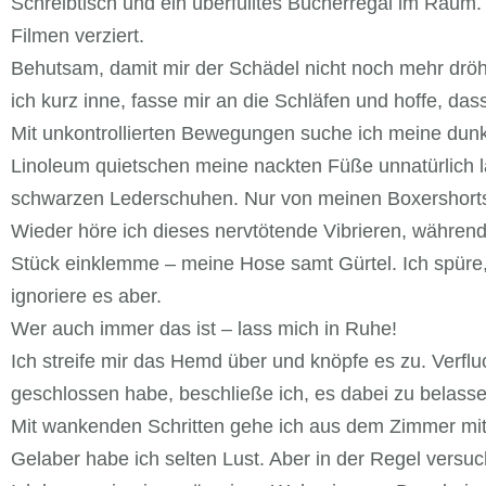
Schreibtisch und ein überfülltes Bücherregal im Raum
Filmen verziert.
Behutsam, damit mir der Schädel nicht noch mehr dröh
ich kurz inne, fasse mir an die Schläfen und hoffe, das
Mit unkontrollierten Bewegungen suche ich meine d
Linoleum quietschen meine nackten Füße unnatürlich la
schwarzen Lederschuhen. Nur von meinen Boxershorts is
Wieder höre ich dieses nervtötende Vibrieren, während 
Stück einklemme – meine Hose samt Gürtel. Ich spür
ignoriere es aber.
Wer auch immer das ist – lass mich in Ruhe!
Ich streife mir das Hemd über und knöpfe es zu. Verfl
geschlossen habe, beschließe ich, es dabei zu belass
Mit wankenden Schritten gehe ich aus dem Zimmer mit 
Gelaber habe ich selten Lust. Aber in der Regel versuch