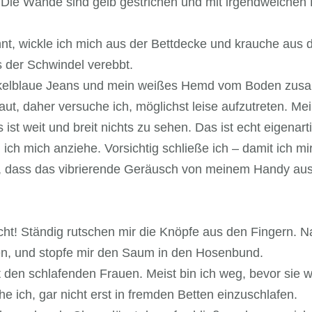
. Die Wände sind gelb gestrichen und mit irgendwelche
nt, wickle ich mich aus der Bettdecke und krauche aus 
s der Schwindel verebbt.
unkelblaue Jeans und mein weißes Hemd vom Boden zus
ut, daher versuche ich, möglichst leise aufzutreten. Me
t weit und breit nichts zu sehen. Das ist echt eigenarti
ich mich anziehe. Vorsichtig schließe ich – damit ich mi
e, dass das vibrierende Geräusch von meinem Handy au
ucht! Ständig rutschen mir die Knöpfe aus den Fingern. 
en, und stopfe mir den Saum in den Hosenbund.
den schlafenden Frauen. Meist bin ich weg, bevor sie 
e ich, gar nicht erst in fremden Betten einzuschlafen.